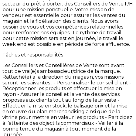
secteur
du
prêt
à
porter,
des
Conseillers
de
Vente
F/H
pour
une
mission
ponctuelle. Votre
mission
de
vendeur
est
essentielle
pour
assurer
les
ventes
du
magasin
et
la
fidélisation
des
clients.
Nous
avons
besoin
de
vous
et
vos
compétences
relationnelles
pour
renforcer
nos
équipes
!
Le
rythme
de
travail
pour
cette
mission
sera
est
en
journée,
le
travail
le
week
end
est
possible
en
période
de
forte
affluence.
Tâches et responsabilités
Les
Conseillers
et
Conseillères
de
Vente
sont
avant
tout
de
vrai(e)s
ambassadeur/drice
de
la
marque.
Rattaché(e)
à
la
direction
du
magasin,
vos
missions
seront
les
suivantes
: -
Personnaliser
le
conseil
client
-
Réceptionner
les
produits
et
effectuer
la
mise
en
rayon -
Assurer
le
conseil
et
la
vente
des
services
proposés
aux
clients
tout
au
long
de
leur
visite -
Effectuer
la
mise
en
stock,
le
balisage
prix
et
la
mise
en
œuvre
du
plan
merchandising
ainsi
que
de
la
vitrine
pour
mettre
en
valeur
les
produits -
Participez
à
l’atteinte
des
objectifs
commerciaux -
Veiller
à
la
bonne
tenue
du
magasin
à
tout
moment
de
la
journée