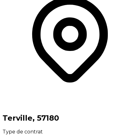
⁨Terville⁩, ⁨57180⁩
Type de contrat