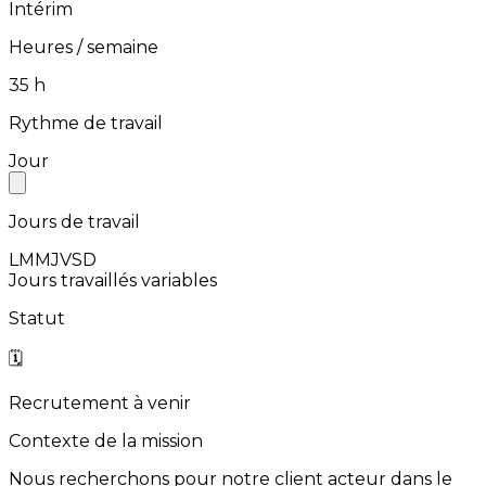
Intérim
Heures / semaine
⁨35⁩ h
Rythme de travail
Jour
Jours de travail
L
M
M
J
V
S
D
Jours travaillés variables
Statut
🗓️
Recrutement à venir
Contexte de la mission
Nous
recherchons
pour
notre
client
acteur
dans
le