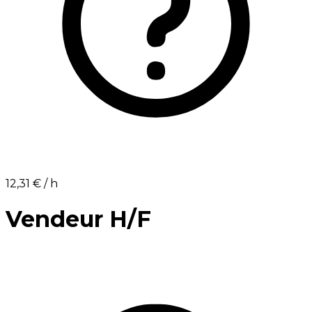
12,31 €⁩ / h
Vendeur H/F