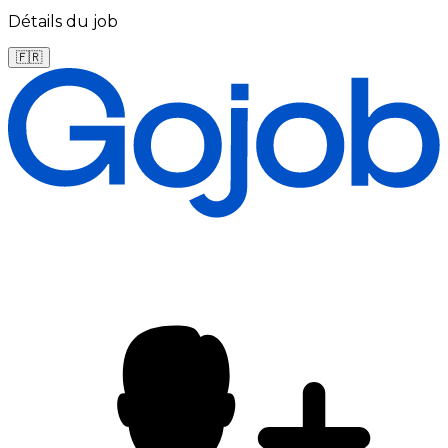
Détails du job
🇫🇷