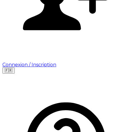
Connexion / Inscription
🇫🇷
Leaflet
|
©
OpenStreetMap
©
CARTO
Où cherchez-vous une mission ?
🇫🇷
France
🇺🇸
USA