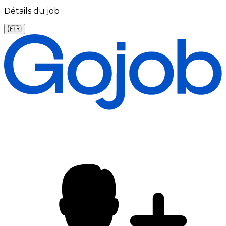
Détails du job
🇫🇷