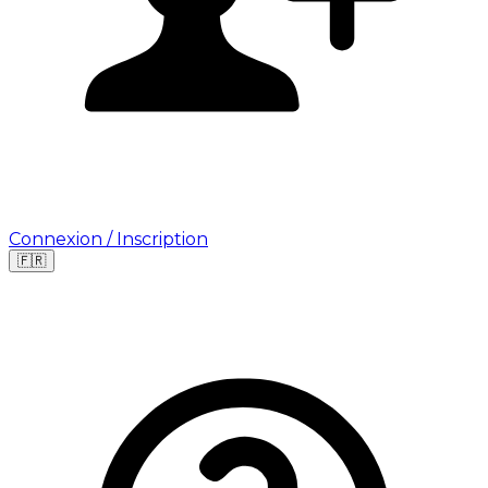
Connexion / Inscription
🇫🇷
Leaflet
|
©
OpenStreetMap
©
CARTO
Où cherchez-vous une mission ?
🇫🇷
France
🇺🇸
USA