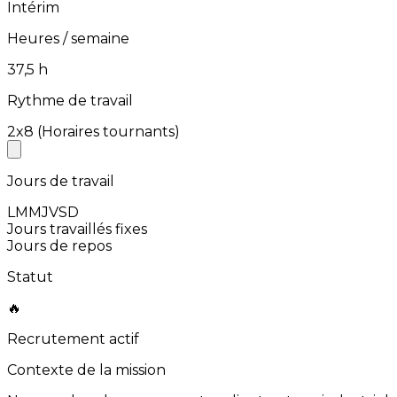
Intérim
Heures / semaine
⁨37,5⁩ h
Rythme de travail
⁨2x8⁩ (Horaires tournants)
Jours de travail
L
M
M
J
V
S
D
Jours travaillés fixes
Jours de repos
Statut
🔥
Recrutement actif
Contexte de la mission