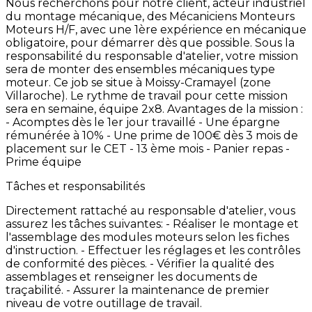
Nous
recherchons
pour
notre
client,
acteur
industriel
du
montage
mécanique,
des
Mécaniciens
Monteurs
Moteurs
H/F,
avec
une
1ère
expérience
en
mécanique
obligatoire,
pour
démarrer
dès
que
possible. Sous
la
responsabilité
du
responsable
d'atelier,
votre
mission
sera
de
monter
des
ensembles
mécaniques
type
moteur.
Ce
job
se
situe
à
Moissy-Cramayel
(zone
Villaroche). Le
rythme
de
travail
pour
cette
mission
sera
en
semaine,
équipe
2x8. Avantages
de
la
mission
:
-
Acomptes
dès
le
1er
jour
travaillé -
Une
épargne
rémunérée
à
10% -
Une
prime
de
100€
dès
3
mois
de
placement
sur
le
CET -
13
ème
mois -
Panier
repas -
Prime
équipe
Tâches et responsabilités
Directement
rattaché
au
responsable
d'atelier,
vous
assurez
les
tâches
suivantes:
-
Réaliser
le
montage
et
l'assemblage
des
modules
moteurs
selon
les
fiches
d'instruction.
-
Effectuer
les
réglages
et
les
contrôles
de
conformité
des
pièces.
-
Vérifier
la
qualité
des
assemblages
et
renseigner
les
documents
de
traçabilité.
-
Assurer
la
maintenance
de
premier
niveau
de
votre
outillage
de
travail.