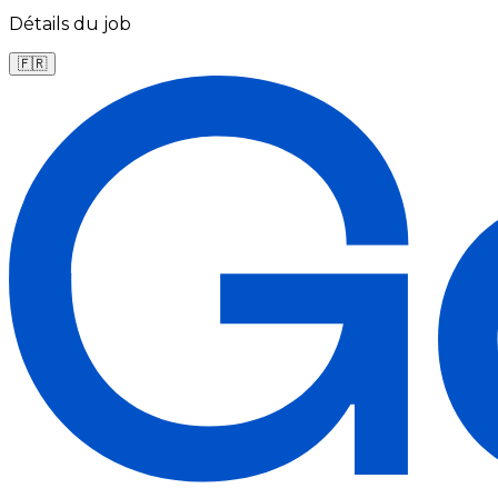
Détails du job
🇫🇷