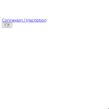
Connexion / Inscription
🇫🇷
Où cherchez-vous une mission ?
🇫🇷
France
🇺🇸
USA