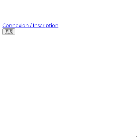
Connexion / Inscription
🇫🇷
Où cherchez-vous une mission ?
🇫🇷
France
🇺🇸
USA