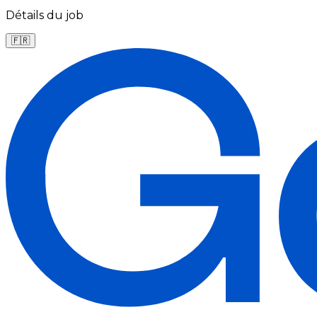
Détails du job
🇫🇷