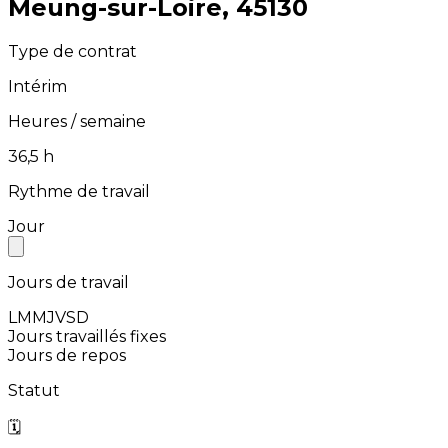
⁨Meung-sur-Loire⁩, ⁨45130⁩
Type de contrat
Intérim
Heures / semaine
⁨36,5⁩ h
Rythme de travail
Jour
Jours de travail
L
M
M
J
V
S
D
Jours travaillés fixes
Jours de repos
Statut
🗓️