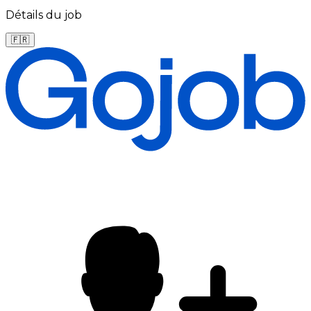
Détails du job
🇫🇷