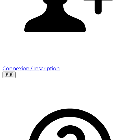
Connexion / Inscription
🇫🇷
Leaflet
|
©
OpenStreetMap
©
CARTO
Où cherchez-vous une mission ?
🇫🇷
France
🇺🇸
USA