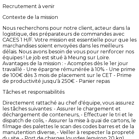
Recrutement à venir
Contexte de la mission
Nous
recherchons
pour
notre
client,
acteur
dans
la
logistique,
des
préparateurs
de
commandes
avec
CACES
1
H/F.
Votre
mission
est
essentielle
pour
que
les
marchandises
soient
envoyées
dans
les
meilleurs
délais.
Nous
avons
besoin
de
vous
pour
renforcer
nos
équipes
! Le
job
est
situé
à
Meung
sur
Loire.
Avantages
de
la
mission
: -
Acomptes
dès
le
1er
jour
travaillé
-
Une
épargne
rémunérée
à
10% -
Une
prime
de
100€
dès
3
mois
de
placement
sur
le
CET -
Prime
de
productivité
jusqu'à
250€ -
Panier
repas
Tâches et responsabilités
Directement
rattaché
au
chef
d'équipe,
vous
assurez
les
tâches
suivantes: -
Assurer
le
chargement
et
déchargement
de
conteneurs, -
Effectuer
le
tri
et
le
dispatch
de
colis, -
Assurer
la
mise
à
quai
de
cartons,
le
filmage
des
palettes
le
scan
des
codes
barres
et
de
la
manutention
diverse, -
Veiller
à
respecter
la
propreté
du
site.
-
Port
de
charges
lourdes
(environ
20
kg)