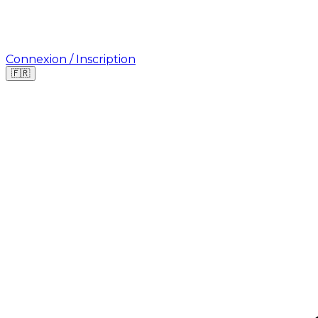
Connexion / Inscription
🇫🇷
Où cherchez-vous une mission ?
🇫🇷
France
🇺🇸
USA