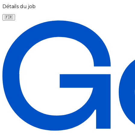
Détails du job
🇫🇷