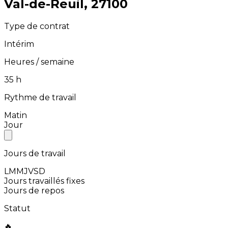
⁨Val-de-Reuil⁩, ⁨27100⁩
Type de contrat
Intérim
Heures / semaine
⁨35⁩ h
Rythme de travail
Matin
Jour
Jours de travail
L
M
M
J
V
S
D
Jours travaillés fixes
Jours de repos
Statut
🔥