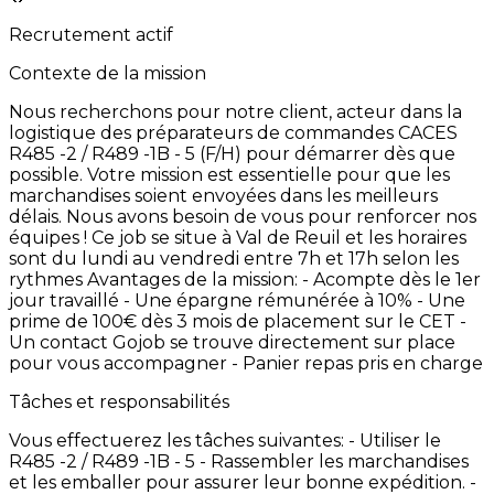
Recrutement actif
Contexte de la mission
Nous
recherchons
pour
notre
client,
acteur
dans
la
logistique
des
préparateurs
de
commandes
CACES
R485
-2
/
R489
-1B
-
5
(F/H)
pour
démarrer
dès
que
possible.
Votre
mission
est
essentielle
pour
que
les
marchandises
soient
envoyées
dans
les
meilleurs
délais.
Nous
avons
besoin
de
vous
pour
renforcer
nos
équipes
!
Ce
job
se
situe
à
Val
de
Reuil
et
les
horaires
sont
du
lundi
au
vendredi
entre
7h
et
17h
selon
les
rythmes Avantages
de
la
mission:
-
Acompte
dès
le
1er
jour
travaillé
-
Une
épargne
rémunérée
à
10% -
Une
prime
de
100€
dès
3
mois
de
placement
sur
le
CET -
Un
contact
Gojob
se
trouve
directement
sur
place
pour
vous
accompagner -
Panier
repas
pris
en
charge
Tâches et responsabilités
Vous
effectuerez
les
tâches
suivantes:
-
Utiliser
le
R485
-2
/
R489
-1B
-
5 -
Rassembler
les
marchandises
et
les
emballer
pour
assurer
leur
bonne
expédition. -