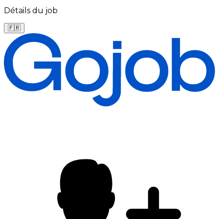
Détails du job
🇫🇷