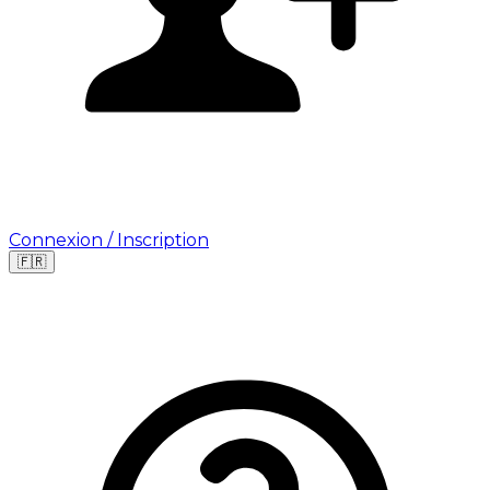
Connexion / Inscription
🇫🇷
Leaflet
|
©
OpenStreetMap
©
CARTO
Où cherchez-vous une mission ?
🇫🇷
France
🇺🇸
USA