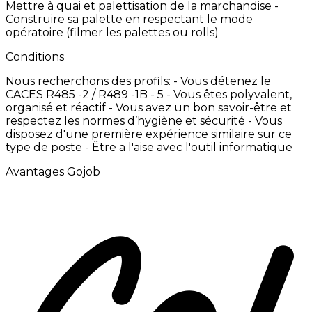
Mettre
à
quai
et
palettisation
de
la
marchandise -
Construire
sa
palette
en
respectant
le
mode
opératoire
(filmer
les
palettes
ou
rolls)
Conditions
Nous
recherchons
des
profils:
-
Vous
détenez
le
CACES
R485
-2
/
R489
-1B
-
5
-
Vous
êtes
polyvalent,
organisé
et
réactif -
Vous
avez
un
bon
savoir-être
et
respectez
les
normes
d’hygiène
et
sécurité -
Vous
disposez
d'une
première
expérience
similaire
sur
ce
type
de
poste -
Être
a
l'aise
avec
l'outil
informatique
Avantages Gojob