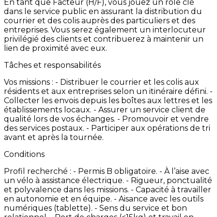
En
tant
que
Facteur
(H/F),
vous
jouez
un
rôle
clé
dans
le
service
public
en
assurant
la
distribution
du
courrier
et
des
colis
auprès
des
particuliers
et
des
entreprises.
Vous
serez
également
un
interlocuteur
privilégié
des
clients
et
contribuerez
à
maintenir
un
lien
de
proximité
avec
eux.
Tâches et responsabilités
Vos
missions
: -
Distribuer
le
courrier
et
les
colis
aux
résidents
et
aux
entreprises
selon
un
itinéraire
défini. -
Collecter
les
envois
depuis
les
boîtes
aux
lettres
et
les
établissements
locaux. -
Assurer
un
service
client
de
qualité
lors
de
vos
échanges. -
Promouvoir
et
vendre
des
services
postaux. -
Participer
aux
opérations
de
tri
avant
et
après
la
tournée.
Conditions
Profil
recherché
: -
Permis
B
obligatoire. -
À
l’aise
avec
un
vélo
à
assistance
électrique. -
Rigueur,
ponctualité
et
polyvalence
dans
les
missions. -
Capacité
à
travailler
en
autonomie
et
en
équipe. -
Aisance
avec
les
outils
numériques
(tablette). -
Sens
du
service
et
bon