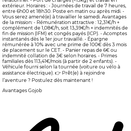
relationnel. -
Port
de
charges
(<15kg)
et
travail
en
extérieur. Horaires
: -
Journées
de
travail
de
7
heures,
entre
6h00
et
18h30.
Poste
en
matin
ou
après
midi. -
Vous
serez
amené(e)
à
travailler
le
samedi. Avantages
de
la
mission: -
Rémunération
attractive
:
12,31€/h
+
complément
de
1,08€/h,
soit
13,39€/h
+
indemnités
de
fin
de
mission
(IFM)
et
congés
payés
(ICP). -
Acomptes
instantanés
dès
le
1er
jour
travaillé. -
Épargne
rémunérée
à
10%
avec
une
prime
de
100€
dès
3
mois
de
placement
sur
le
CET. -
Panier
repas
de
6€
ou
indemnité
collation
de
3€
selon
horaires. -
Primes
familiales
dès
113,41€/mois
(à
partir
de
2
enfants). -
Véhicule
fourni
selon
la
tournée
(voiture
ou
vélo
à
assistance
électrique). 👉
Prêt(e)
à
rejoindre
l’aventure
?
Postulez
dès
maintenant
!
Avantages Gojob