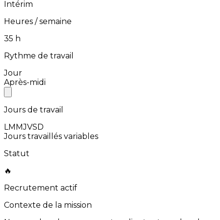
Intérim
Heures / semaine
⁨35⁩ h
Rythme de travail
Jour
Après-midi
Jours de travail
L
M
M
J
V
S
D
Jours travaillés variables
Statut
🔥
Recrutement actif
Contexte de la mission