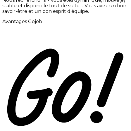
Nous
recherchons:
-
Vous
êtes
dynamique,
motivé(e),
stable
et
disponible
tout
de
suite. -
Vous
avez
un
bon
savoir-être
et
un
bon
esprit
d’équipe.
Avantages Gojob