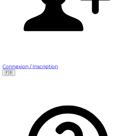
Connexion / Inscription
🇫🇷
Leaflet
|
©
OpenStreetMap
©
CARTO
Où cherchez-vous une mission ?
🇫🇷
France
🇺🇸
USA