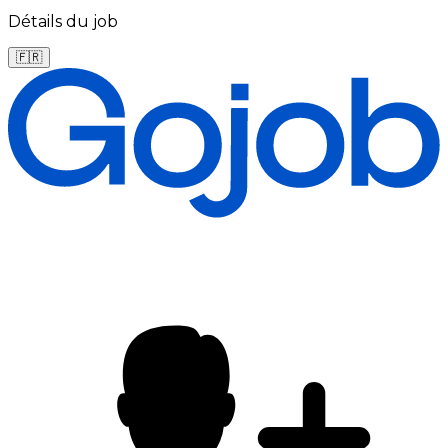
Détails du job
🇫🇷