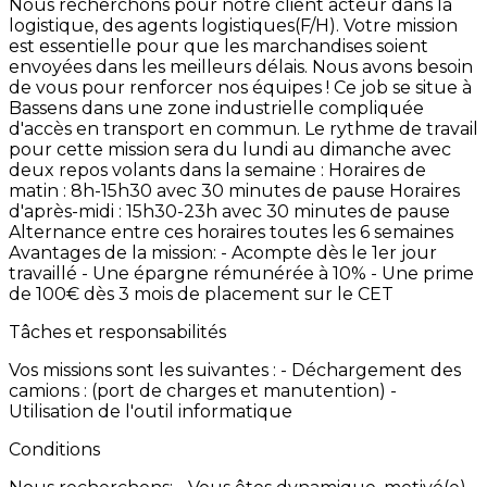
Nous
recherchons
pour
notre
client
acteur
dans
la
logistique,
des
agents
logistiques(F/H). Votre
mission
est
essentielle
pour
que
les
marchandises
soient
envoyées
dans
les
meilleurs
délais.
Nous
avons
besoin
de
vous
pour
renforcer
nos
équipes
! Ce
job
se
situe
à
Bassens
dans
une
zone
industrielle
compliquée
d'accès
en
transport
en
commun. Le
rythme
de
travail
pour
cette
mission
sera
du
lundi
au
dimanche
avec
deux
repos
volants
dans
la
semaine
:
Horaires
de
matin
:
8h-15h30
avec
30
minutes
de
pause Horaires
d'après-midi
:
15h30-23h
avec
30
minutes
de
pause
Alternance
entre
ces
horaires
toutes
les
6
semaines
Avantages
de
la
mission:
-
Acompte
dès
le
1er
jour
travaillé
-
Une
épargne
rémunérée
à
10% -
Une
prime
de
100€
dès
3
mois
de
placement
sur
le
CET
Tâches et responsabilités
Vos
missions
sont
les
suivantes
:
-
Déchargement
des
camions
:
(port
de
charges
et
manutention) -
Utilisation
de
l'outil
informatique
Conditions