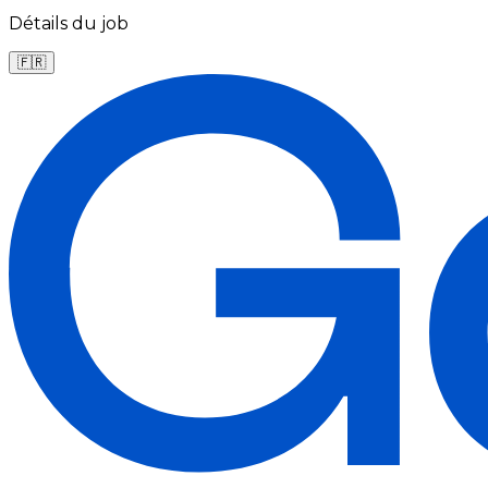
Détails du job
🇫🇷