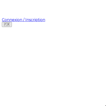
Connexion / Inscription
🇫🇷
Où cherchez-vous une mission ?
🇫🇷
France
🇺🇸
USA