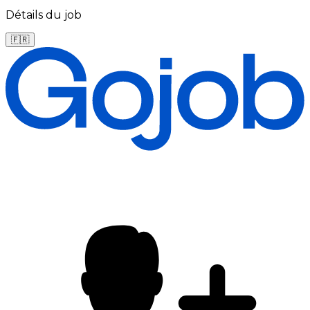
Détails du job
🇫🇷