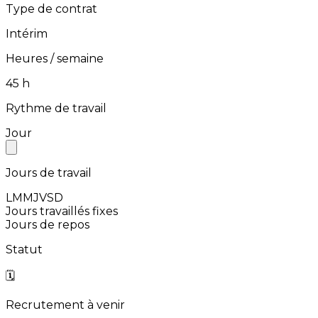
Type de contrat
Intérim
Heures / semaine
⁨45⁩ h
Rythme de travail
Jour
Jours de travail
L
M
M
J
V
S
D
Jours travaillés fixes
Jours de repos
Statut
🗓️
Recrutement à venir