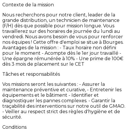
Contexte de la mission
Nous
recherchons
pour
notre
client,
leader
de
la
grande
distribution,
un
technicien
de
maintenance
(F/H)
dès
que
possible
pour
mission
longue.
Vous
travaillerez
sur
des
horaires
de
journée
du
lundi
au
vendredi.
Nous
avons
besoin
de
vous
pour
renforcer
nos
équipes
!
Cette
offre
d'emploi
se
situe
à
Bourges.
Avantages
de
la
mission
:
-
Taux
horaire
non
défini
pour
le
moment
-
Acompte
dès
le
1er
jour
travaillé
-
Une
épargne
rémunérée
à
10% -
Une
prime
de
100€
dès
3
mois
de
placement
sur
le
CET
Tâches et responsabilités
Vos
missions
seront
les
suivantes
:
-
Assurer
la
maintenance
préventive
et
curative, -
Entretenir
les
équipements
et
le
bâtiment
-
Identifier
et
diagnostiquer
les
pannes
complexes. -
Garantir
la
traçabilité
des
interventions
sur
notre
outil
de
GMAO.
-
Veiller
au
respect
strict
des
règles
d'hygiène
et
de
sécurité.
Conditions