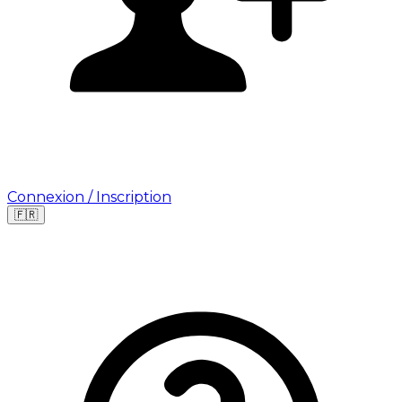
Connexion / Inscription
🇫🇷
Leaflet
|
©
OpenStreetMap
©
CARTO
Où cherchez-vous une mission ?
🇫🇷
France
🇺🇸
USA