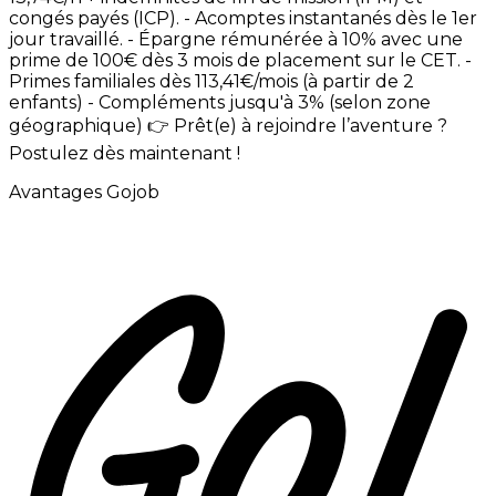
congés
payés
(ICP). -
Acomptes
instantanés
dès
le
1er
jour
travaillé. -
Épargne
rémunérée
à
10%
avec
une
prime
de
100€
dès
3
mois
de
placement
sur
le
CET. -
Primes
familiales
dès
113,41€/mois
(à
partir
de
2
enfants) -
Compléments
jusqu'à
3%
(selon
zone
géographique)
👉
Prêt(e)
à
rejoindre
l’aventure
?
Postulez
dès
maintenant
!
Avantages Gojob