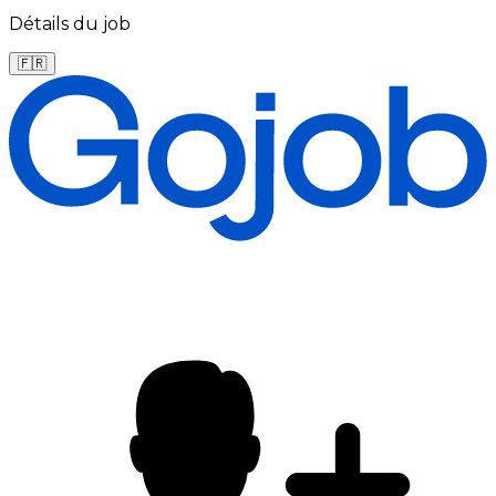
Détails du job
🇫🇷