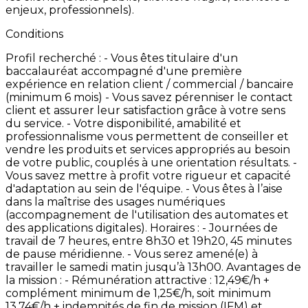
enjeux,
professionnels).
Conditions
Profil
recherché
: -
Vous
êtes
titulaire
d'un
baccalauréat
accompagné
d'une
première
expérience
en
relation
client
/
commercial
/
bancaire
(minimum
6
mois) -
Vous
savez
pérenniser
le
contact
client
et
assurer
leur
satisfaction
grâce
à
votre
sens
du
service. -
Votre
disponibilité,
amabilité
et
professionnalisme
vous
permettent
de
conseiller
et
vendre
les
produits
et
services
appropriés
au
besoin
de
votre
public,
couplés
à
une
orientation
résultats. -
Vous
savez
mettre
à
profit
votre
rigueur
et
capacité
d'adaptation
au
sein
de
l'équipe. -
Vous
êtes
à
l’aise
dans
la
maîtrise
des
usages
numériques
(accompagnement
de
l'utilisation
des
automates
et
des
applications
digitales). Horaires
: -
Journées
de
travail
de
7
heures,
entre
8h30
et
19h20,
45
minutes
de
pause
méridienne. -
Vous
serez
amené(e)
à
travailler
le
samedi
matin
jusqu’à
13h00. Avantages
de
la
mission
: -
Rémunération
attractive
:
12,49€/h
+
complément
minimum
de
1,25€/h,
soit
minimum
13,74€/h
+
indemnités
de
fin
de
mission
(IFM)
et