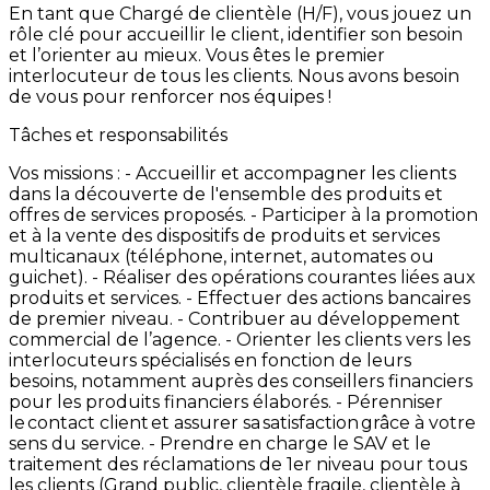
En
tant
que
Chargé
de
clientèle
(H/F),
vous
jouez
un
rôle
clé
pour
accueillir
le
client,
identifier
son
besoin
et
l’orienter
au
mieux.
Vous
êtes
le
premier
interlocuteur
de
tous
les
clients.
Nous
avons
besoin
de
vous
pour
renforcer
nos
équipes
!
Tâches et responsabilités
Vos
missions
: -
Accueillir
et
accompagner
les
clients
dans
la
découverte
de
l'ensemble
des
produits
et
offres
de
services
proposés. -
Participer
à
la
promotion
et
à
la
vente
des
dispositifs
de
produits
et
services
multicanaux
(téléphone,
internet,
automates
ou
guichet). -
Réaliser
des
opérations
courantes
liées
aux
produits
et
services. -
Effectuer
des
actions
bancaires
de
premier
niveau. -
Contribuer
au
développement
commercial
de
l’agence. -
Orienter
les
clients
vers
les
interlocuteurs
spécialisés
en
fonction
de
leurs
besoins,
notamment
auprès
des
conseillers
financiers
pour
les
produits
financiers
élaborés. -
Pérenniser
le contact
client et
assurer
sa satisfaction grâce
à
votre
sens
du
service.
-
Prendre
en
charge
le
SAV
et
le
traitement
des
réclamations
de
1er
niveau
pour
tous
les
clients
(Grand
public,
clientèle
fragile,
clientèle
à