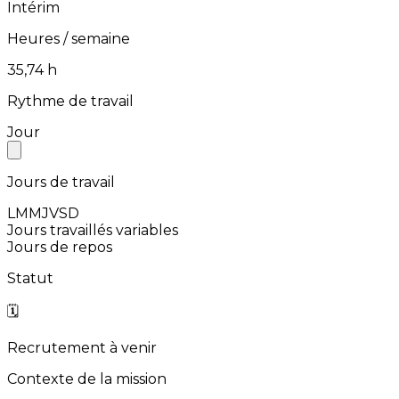
Intérim
Heures / semaine
⁨35,74⁩ h
Rythme de travail
Jour
Jours de travail
L
M
M
J
V
S
D
Jours travaillés variables
Jours de repos
Statut
🗓️
Recrutement à venir
Contexte de la mission