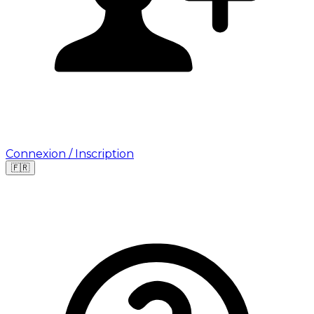
Connexion / Inscription
🇫🇷
Leaflet
|
©
OpenStreetMap
©
CARTO
Où cherchez-vous une mission ?
🇫🇷
France
🇺🇸
USA