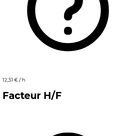
12,31 €⁩ / h
Facteur H/F