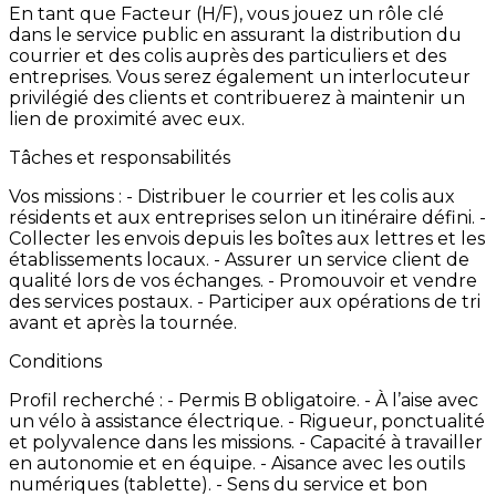
En
tant
que
Facteur
(H/F),
vous
jouez
un
rôle
clé
dans
le
service
public
en
assurant
la
distribution
du
courrier
et
des
colis
auprès
des
particuliers
et
des
entreprises.
Vous
serez
également
un
interlocuteur
privilégié
des
clients
et
contribuerez
à
maintenir
un
lien
de
proximité
avec
eux.
Tâches et responsabilités
Vos
missions
: -
Distribuer
le
courrier
et
les
colis
aux
résidents
et
aux
entreprises
selon
un
itinéraire
défini. -
Collecter
les
envois
depuis
les
boîtes
aux
lettres
et
les
établissements
locaux. -
Assurer
un
service
client
de
qualité
lors
de
vos
échanges. -
Promouvoir
et
vendre
des
services
postaux. -
Participer
aux
opérations
de
tri
avant
et
après
la
tournée.
Conditions
Profil
recherché
: -
Permis
B
obligatoire. -
À
l’aise
avec
un
vélo
à
assistance
électrique. -
Rigueur,
ponctualité
et
polyvalence
dans
les
missions. -
Capacité
à
travailler
en
autonomie
et
en
équipe. -
Aisance
avec
les
outils
numériques
(tablette). -
Sens
du
service
et
bon