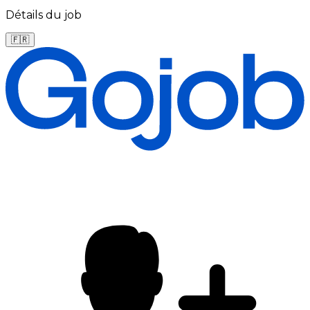
Détails du job
🇫🇷