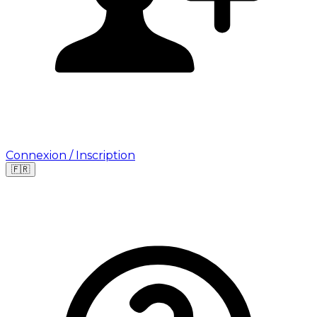
Connexion / Inscription
🇫🇷
Leaflet
|
©
OpenStreetMap
©
CARTO
Où cherchez-vous une mission ?
🇫🇷
France
🇺🇸
USA