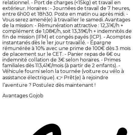
relationnel. -
Port
de
charges
(<15kg)
et
travail
en
extérieur. Horaires
: -
Journées
de
travail
de
7
heures,
entre
6h00
et
18h30.
Poste
en
matin
ou
après
midi. -
Vous
serez
amené(e)
à
travailler
le
samedi. Avantages
de
la
mission: -
Rémunération
attractive
:
12,31€/h
+
complément
de
1,08€/h,
soit
13,39€/h
+
indemnités
de
fin
de
mission
(IFM)
et
congés
payés
(ICP). -
Acomptes
instantanés
dès
le
1er
jour
travaillé. -
Épargne
rémunérée
à
10%
avec
une
prime
de
100€
dès
3
mois
de
placement
sur
le
CET. -
Panier
repas
de
6€
ou
indemnité
collation
de
3€
selon
horaires. -
Primes
familiales
dès
113,41€/mois
(à
partir
de
2
enfants). -
Véhicule
fourni
selon
la
tournée
(voiture
ou
vélo
à
assistance
électrique). 👉
Prêt(e)
à
rejoindre
l’aventure
?
Postulez
dès
maintenant
!
Avantages Gojob