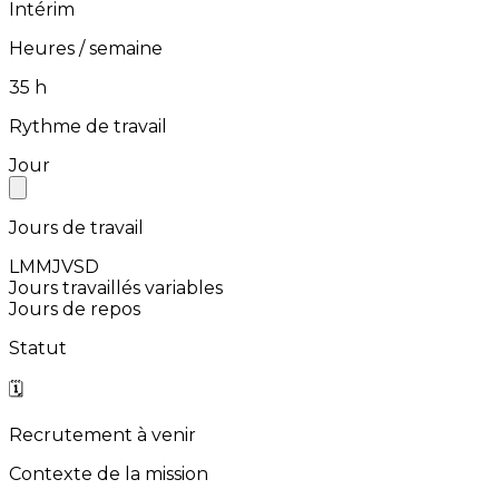
Intérim
Heures / semaine
⁨35⁩ h
Rythme de travail
Jour
Jours de travail
L
M
M
J
V
S
D
Jours travaillés variables
Jours de repos
Statut
🗓️
Recrutement à venir
Contexte de la mission