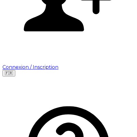
Connexion / Inscription
🇫🇷
Leaflet
|
©
OpenStreetMap
©
CARTO
Où cherchez-vous une mission ?
🇫🇷
France
🇺🇸
USA