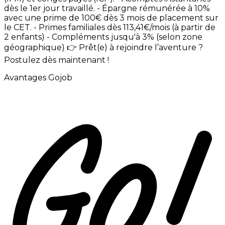
dès
le
1er
jour
travaillé. -
Épargne
rémunérée
à
10%
avec
une
prime
de
100€
dès
3
mois
de
placement
sur
le
CET. -
Primes
familiales
dès
113,41€/mois
(à
partir
de
2
enfants) -
Compléments
jusqu'à
3%
(selon
zone
géographique)
👉
Prêt(e)
à
rejoindre
l’aventure
?
Postulez
dès
maintenant
!
Avantages Gojob