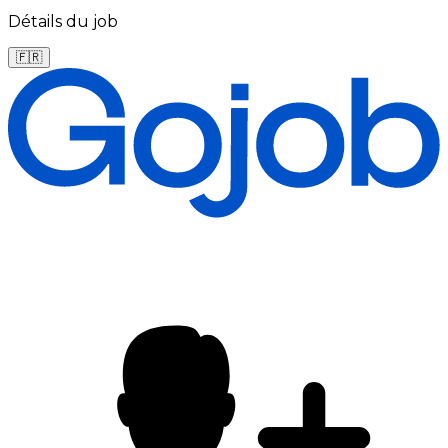
Détails du job
🇫🇷