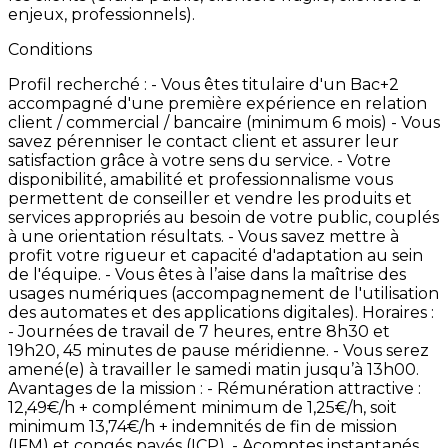
enjeux,
professionnels).
Conditions
Profil
recherché
: -
Vous
êtes
titulaire
d'un
Bac+2
accompagné
d'une
première
expérience
en
relation
client
/
commercial
/
bancaire
(minimum
6
mois) -
Vous
savez
pérenniser
le
contact
client
et
assurer
leur
satisfaction
grâce
à
votre
sens
du
service. -
Votre
disponibilité,
amabilité
et
professionnalisme
vous
permettent
de
conseiller
et
vendre
les
produits
et
services
appropriés
au
besoin
de
votre
public,
couplés
à
une
orientation
résultats. -
Vous
savez
mettre
à
profit
votre
rigueur
et
capacité
d'adaptation
au
sein
de
l'équipe. -
Vous
êtes
à
l’aise
dans
la
maîtrise
des
usages
numériques
(accompagnement
de
l'utilisation
des
automates
et
des
applications
digitales). Horaires
:
-
Journées
de
travail
de
7
heures,
entre
8h30
et
19h20,
45
minutes
de
pause
méridienne. -
Vous
serez
amené(e)
à
travailler
le
samedi
matin
jusqu’à
13h00.
Avantages
de
la
mission
: -
Rémunération
attractive
:
12,49€/h
+
complément
minimum
de
1,25€/h,
soit
minimum
13,74€/h
+
indemnités
de
fin
de
mission
(IFM)
et
congés
payés
(ICP). -
Acomptes
instantanés