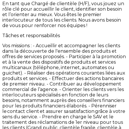
En
tant
que
Chargé
de
clientèle
(H/F),
vous
jouez
un
rôle
clé
pour
accueillir
le
client,
identifier
son
besoin
et
l’orienter
au
mieux.
Vous
êtes
le
premier
interlocuteur
de
tous
les
clients.
Nous
avons
besoin
de
vous
pour
renforcer
nos
équipes
!
Tâches et responsabilités
Vos
missions
: -
Accueillir
et
accompagner
les
clients
dans
la
découverte
de
l'ensemble
des
produits
et
offres
de
services
proposés. -
Participer
à
la
promotion
et
à
la
vente
des
dispositifs
de
produits
et
services
multicanaux
(téléphone,
internet,
automates
ou
guichet). -
Réaliser
des
opérations
courantes
liées
aux
produits
et
services. -
Effectuer
des
actions
bancaires
de
premier
niveau. -
Contribuer
au
développement
commercial
de
l’agence. -
Orienter
les
clients
vers
les
interlocuteurs
spécialisés
en
fonction
de
leurs
besoins,
notamment
auprès
des
conseillers
financiers
pour
les
produits
financiers
élaborés. -
Pérenniser
le contact
client et
assurer
sa satisfaction grâce
à
votre
sens
du
service.
-
Prendre
en
charge
le
SAV
et
le
traitement
des
réclamations
de
1er
niveau
pour
tous
les
clients
(Grand
public,
clientèle
fragile,
clientèle
à