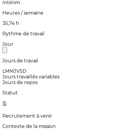
Intérim
Heures / semaine
⁨35,74⁩ h
Rythme de travail
Jour
Jours de travail
L
M
M
J
V
S
D
Jours travaillés variables
Jours de repos
Statut
🗓️
Recrutement à venir
Contexte de la mission