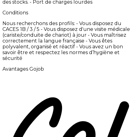
des
stocks. -
Port
de
charges
lourdes
Conditions
Nous
recherchons
des
profils:
-
Vous
disposez
du
CACES
1B
/
3
/
5 -
Vous
disposez
d'une
visite
médicale
(cariste/conduite
de
chariot)
à
jour -
Vous
maîtrisez
correctement
la
langue
française -
Vous
êtes
polyvalent,
organisé
et
réactif -
Vous
avez
un
bon
savoir
être
et
respectez
les
normes
d’hygiène
et
sécurité
Avantages Gojob