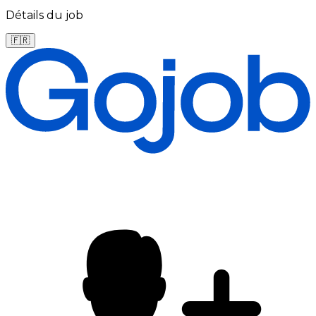
Détails du job
🇫🇷