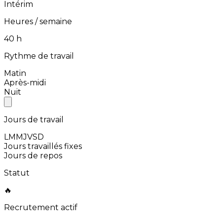
Intérim
Heures / semaine
⁨40⁩ h
Rythme de travail
Matin
Après-midi
Nuit
Jours de travail
L
M
M
J
V
S
D
Jours travaillés fixes
Jours de repos
Statut
🔥
Recrutement actif