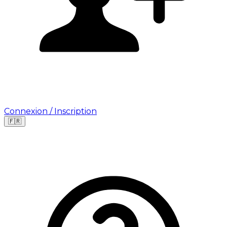
Connexion / Inscription
🇫🇷
Leaflet
|
©
OpenStreetMap
©
CARTO
Où cherchez-vous une mission ?
🇫🇷
France
🇺🇸
USA