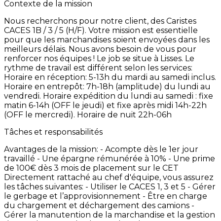
Contexte de la mission
Nous
recherchons
pour
notre
client,
des
Caristes
CACES
1B
/
3
/
5
(H/F).
Votre
mission
est
essentielle
pour
que
les
marchandises
soient
envoyées
dans
les
meilleurs
délais.
Nous
avons
besoin
de
vous
pour
renforcer
nos
équipes
!
Le
job
se
situe
à
Lisses.
Le
rythme
de
travail
est
différent
selon
les
services:
Horaire
en
réception:
5-13h
du
mardi
au
samedi
inclus.
Horaire
en
entrepôt:
7h-18h
(amplitude)
du
lundi
au
vendredi.
Horaire
expédition
du
lundi
au
samedi
:
fixe
matin
6-14h
(OFF
le
jeudi)
et
fixe
après
midi
14h-22h
(OFF
le
mercredi).
Horaire
de
nuit
22h-06h
Tâches et responsabilités
Avantages
de
la
mission:
-
Acompte
dès
le
1er
jour
travaillé
-
Une
épargne
rémunérée
à
10% -
Une
prime
de
100€
dès
3
mois
de
placement
sur
le
CET
Directement
rattaché
au
chef
d'équipe,
vous
assurez
les
tâches
suivantes: -
Utiliser
le
CACES
1,
3
et
5 -
Gérer
le
gerbage
et
l’approvisionnement -
Être
en
charge
du
chargement
et
déchargement
des
camions
-
Gérer
la
manutention
de
la
marchandise
et
la
gestion