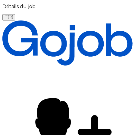
Détails du job
🇫🇷