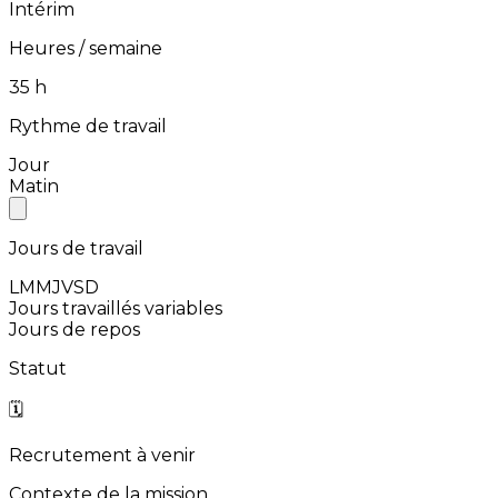
Intérim
Heures / semaine
⁨35⁩ h
Rythme de travail
Jour
Matin
Jours de travail
L
M
M
J
V
S
D
Jours travaillés variables
Jours de repos
Statut
🗓️
Recrutement à venir
Contexte de la mission