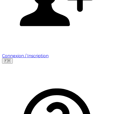
Connexion / Inscription
🇫🇷
Leaflet
|
©
OpenStreetMap
©
CARTO
Où cherchez-vous une mission ?
🇫🇷
France
🇺🇸
USA