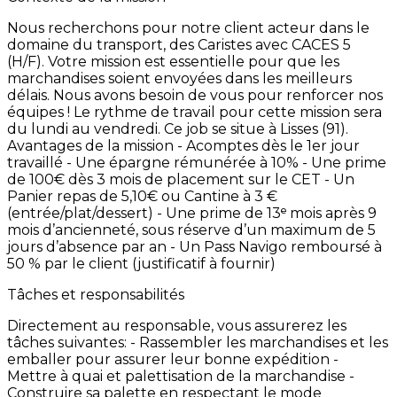
Nous
recherchons
pour
notre
client
acteur
dans
le
domaine
du
transport,
des
Caristes
avec
CACES
5
(H/F). Votre
mission
est
essentielle
pour
que
les
marchandises
soient
envoyées
dans
les
meilleurs
délais. Nous
avons
besoin
de
vous
pour
renforcer
nos
équipes
!
Le
rythme
de
travail
pour
cette
mission
sera
du
lundi
au
vendredi. Ce
job
se
situe
à
Lisses
(91).
Avantages
de
la
mission -
Acomptes
dès
le
1er
jour
travaillé
-
Une
épargne
rémunérée
à
10% -
Une
prime
de
100€
dès
3
mois
de
placement
sur
le
CET -
Un
Panier
repas
de
5,10€
ou
Cantine
à
3
€
(entrée/plat/dessert) -
Une
prime
de
13ᵉ
mois
après
9
mois
d’ancienneté,
sous
réserve
d’un
maximum
de
5
jours
d’absence
par
an -
Un
Pass
Navigo
remboursé
à
50
%
par
le
client
(justificatif
à
fournir)
Tâches et responsabilités
Directement
au
responsable,
vous
assurerez
les
tâches
suivantes:
-
Rassembler
les
marchandises
et
les
emballer
pour
assurer
leur
bonne
expédition -
Mettre
à
quai
et
palettisation
de
la
marchandise -
Construire
sa
palette
en
respectant
le
mode