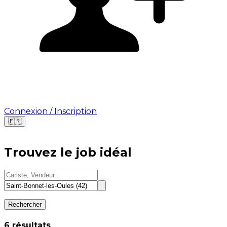
Connexion / Inscription
🇫🇷
Où cherchez-vous une mission ?
Trouvez le job idéal
🇫🇷
France
🇺🇸
USA
Rechercher
⁨6⁩ résultats