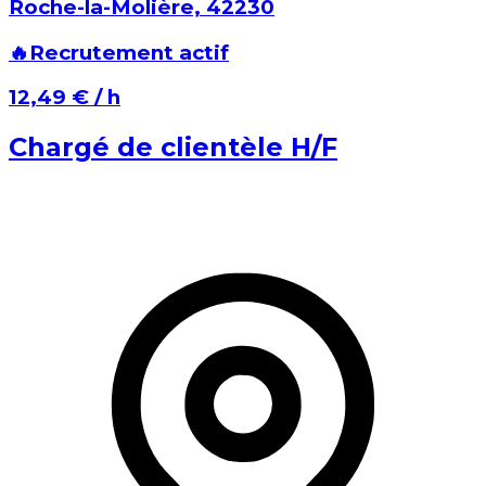
Roche-la-Molière⁩, ⁨42230⁩
🔥
Recrutement actif
⁨12,49 €⁩ / h
Chargé de clientèle H/F