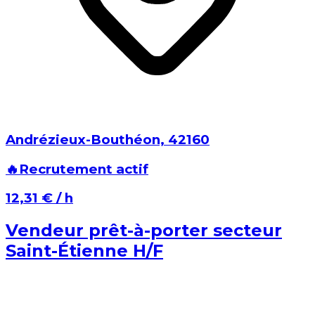
Andrézieux-Bouthéon⁩, ⁨42160⁩
🔥
Recrutement actif
⁨12,31 €⁩ / h
Vendeur prêt-à-porter secteur
Saint-Étienne H/F