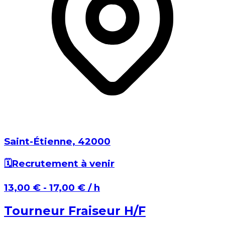
Saint-Étienne⁩, ⁨42000⁩
🗓️
Recrutement à venir
⁨13,00 €⁩ - ⁨17,00 €⁩ / h
Tourneur Fraiseur H/F