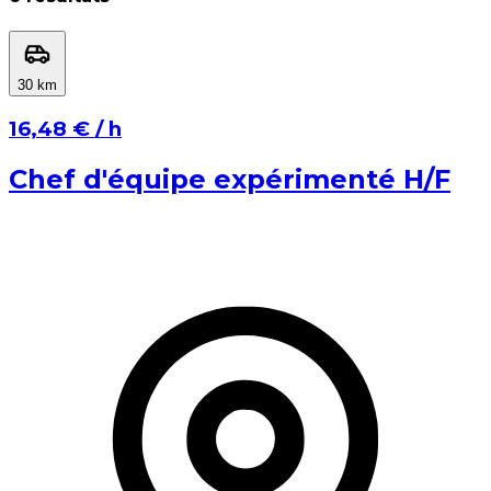
⁨30⁩ km
⁨30⁩ km
⁨1⁩ km
⁨100⁩ km
⁨16,48 €⁩ / h
Appliquer
Annuler
Chef d'équipe expérimenté H/F