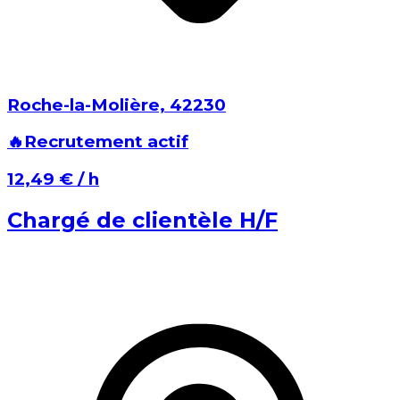
Roche-la-Molière⁩, ⁨42230⁩
🔥
Recrutement actif
⁨12,49 €⁩ / h
Chargé de clientèle H/F