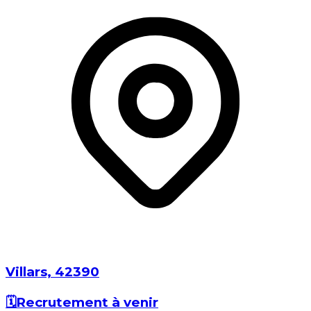
Villars⁩, ⁨42390⁩
🗓️
Recrutement à venir