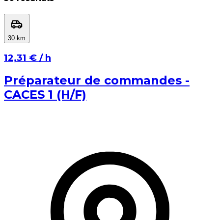
⁨30⁩ km
⁨30⁩ km
⁨1⁩ km
⁨100⁩ km
⁨12,31 €⁩ / h
Appliquer
Annuler
Préparateur de commandes -
CACES 1 (H/F)