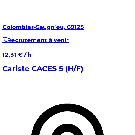
Colombier-Saugnieu⁩, ⁨69125⁩
🗓️
Recrutement à venir
⁨12,31 €⁩ / h
Cariste CACES 5 (H/F)