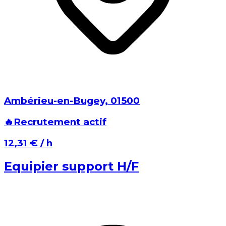
Ambérieu-en-Bugey⁩, ⁨01500⁩
🔥
Recrutement actif
⁨12,31 €⁩ / h
Equipier support H/F