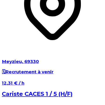
Meyzieu⁩, ⁨69330⁩
🗓️
Recrutement à venir
⁨12,31 €⁩ / h
Cariste CACES 1 / 5 (H/F)