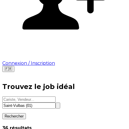
Connexion / Inscription
🇫🇷
Où cherchez-vous une mission ?
Trouvez le job idéal
🇫🇷
France
🇺🇸
USA
Rechercher
⁨36⁩ résultats