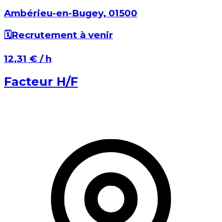
Ambérieu-en-Bugey⁩, ⁨01500⁩
🗓️
Recrutement à venir
⁨12,31 €⁩ / h
Facteur H/F