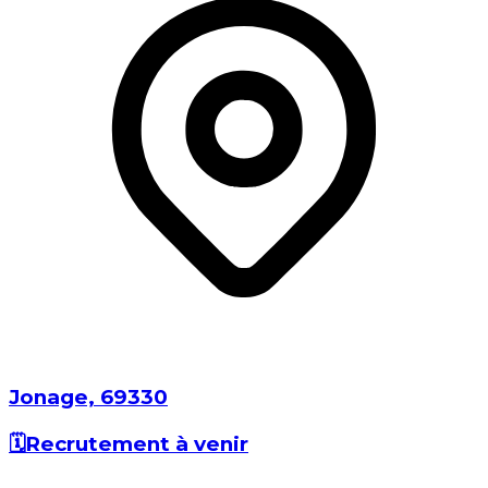
Jonage⁩, ⁨69330⁩
🗓️
Recrutement à venir