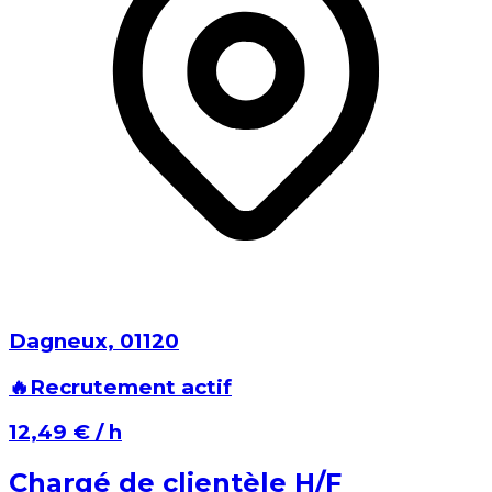
Dagneux⁩, ⁨01120⁩
🔥
Recrutement actif
⁨12,49 €⁩ / h
Chargé de clientèle H/F