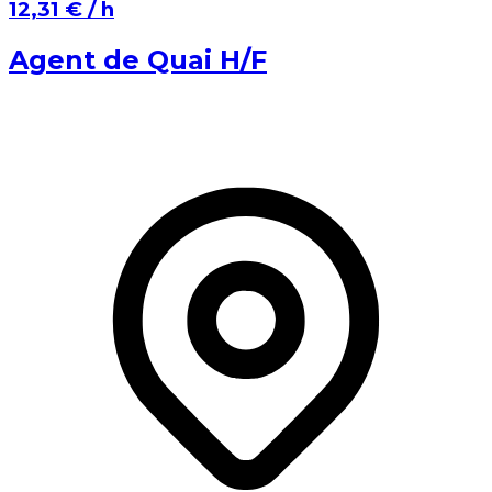
⁨12,31 €⁩ / h
Agent de Quai H/F