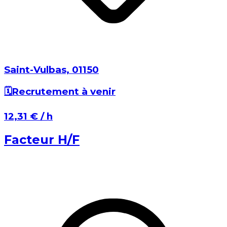
Saint-Vulbas⁩, ⁨01150⁩
🗓️
Recrutement à venir
⁨12,31 €⁩ / h
Facteur H/F