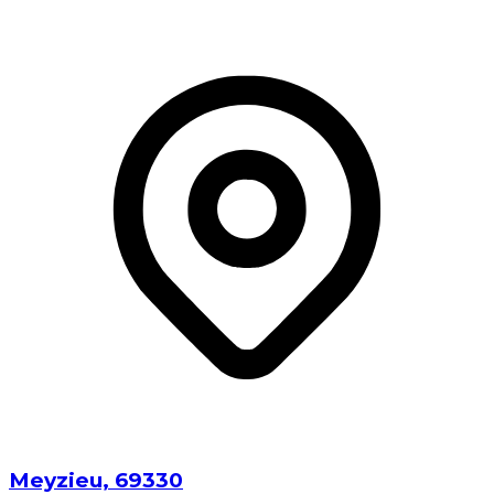
Meyzieu⁩, ⁨69330⁩