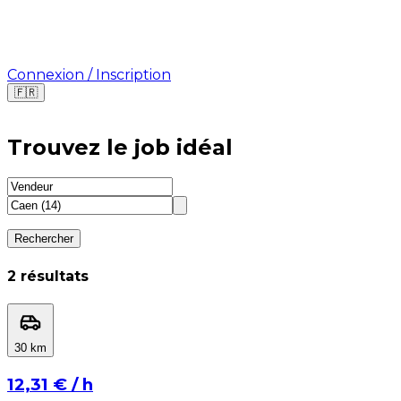
Connexion / Inscription
🇫🇷
Où cherchez-vous une mission ?
Trouvez le job idéal
🇫🇷
France
🇺🇸
USA
Rechercher
⁨2⁩ résultats
⁨30⁩ km
⁨30⁩ km
⁨1⁩ km
⁨100⁩ km
⁨12,31 €⁩ / h