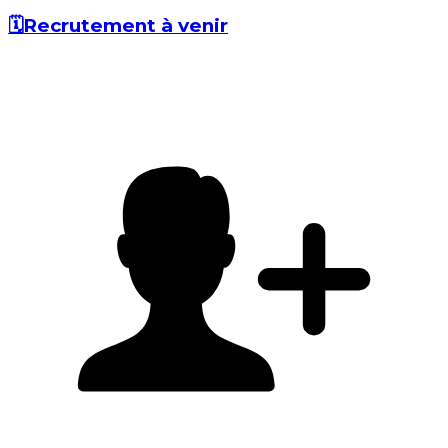
🗓️
Recrutement à venir