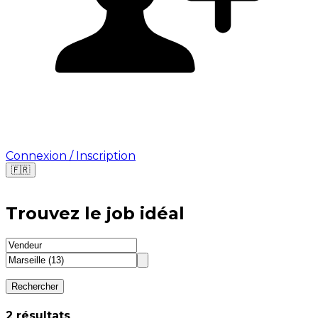
Connexion / Inscription
🇫🇷
Où cherchez-vous une mission ?
Trouvez le job idéal
🇫🇷
France
🇺🇸
USA
Rechercher
⁨2⁩ résultats