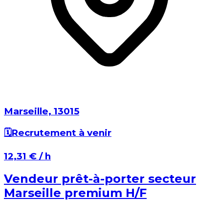
Marseille⁩, ⁨13015⁩
🗓️
Recrutement à venir
⁨12,31 €⁩ / h
Vendeur prêt-à-porter secteur
Marseille premium H/F