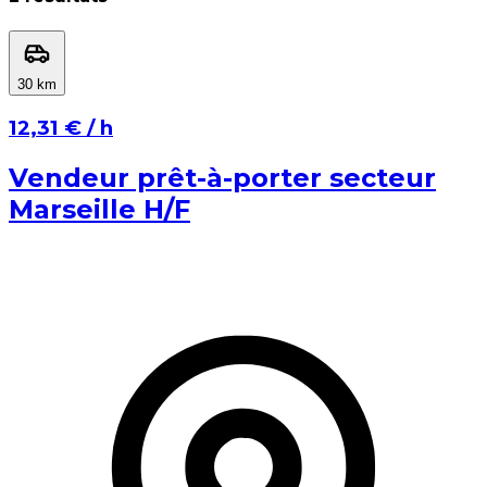
⁨30⁩ km
⁨30⁩ km
⁨1⁩ km
⁨100⁩ km
⁨12,31 €⁩ / h
Appliquer
Annuler
Vendeur prêt-à-porter secteur
Marseille H/F