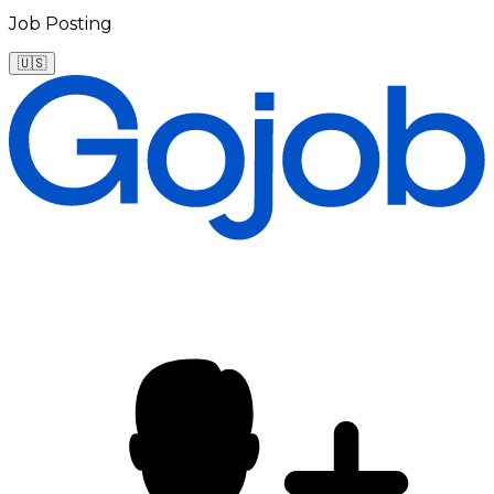
Job Posting
🇺🇸