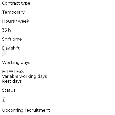
Contract type
Temporary
Hours / week
⁨35⁩ h
Shift time
Day shift
Working days
M
T
W
T
F
S
S
Variable working days
Rest days
Status
🗓️
Upcoming recruitment