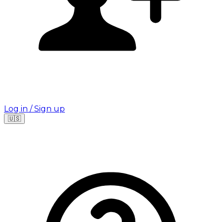
Log in / Sign up
🇺🇸
Leaflet
|
©
OpenStreetMap
©
CARTO
Where are you looking for your next job?
🇫🇷
France
🇺🇸
USA