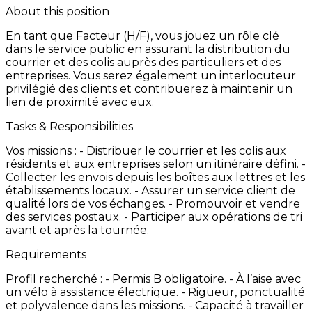
About this position
En
tant
que
Facteur
(H/F),
vous
jouez
un
rôle
clé
dans
le
service
public
en
assurant
la
distribution
du
courrier
et
des
colis
auprès
des
particuliers
et
des
entreprises.
Vous
serez
également
un
interlocuteur
privilégié
des
clients
et
contribuerez
à
maintenir
un
lien
de
proximité
avec
eux.
Tasks & Responsibilities
Vos
missions
: -
Distribuer
le
courrier
et
les
colis
aux
résidents
et
aux
entreprises
selon
un
itinéraire
défini. -
Collecter
les
envois
depuis
les
boîtes
aux
lettres
et
les
établissements
locaux. -
Assurer
un
service
client
de
qualité
lors
de
vos
échanges. -
Promouvoir
et
vendre
des
services
postaux. -
Participer
aux
opérations
de
tri
avant
et
après
la
tournée.
Requirements
Profil
recherché
: -
Permis
B
obligatoire. -
À
l’aise
avec
un
vélo
à
assistance
électrique. -
Rigueur,
ponctualité
et
polyvalence
dans
les
missions. -
Capacité
à
travailler